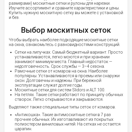
размерами) москитные сетки и рулоны для нарезки.
Изучите ассортимент и сравните характеристики и цены.
Купить нужную москитную сетку вы можете с установкой
и без.
Выбор москитных сеток
Чтобы выбрать наиболее подходящие москитные сетки
на окна, ознакомьтесь с разновидностями конструкций.
Сетки на липучках. Самый бюджетный вариант. Просто
устанавливаются, легко моются и при хранении
занимают минимум места. Главный недостаток —
недолговечность. Срок службы — 3–4 сезона.
Рамочные сетки от комаров на окна. Наиболее
популярны. Устанавливаются в проемы или снаружи
окон. Долговечны и надежны. При бережной
эксплуатации служат долгие годы.
Москитные сетки для систем Slidors и ALT 100.
На петлях. Такие сетки работают по принципу обычных
створок. Легко открываются и закрываются.
Выделяют также специальные типы сеток от комаров.
«Антикошка». Такие антимоскитные сетки в 7 раз
прочнее обычных. Их изготавливают из покрытых
полиэстером виниловых нитей. На сетках не остается
царапин.